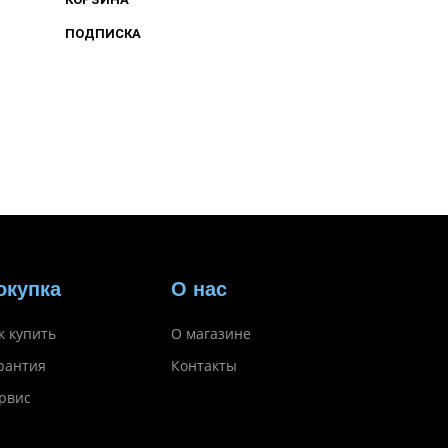
ПОДПИСКА
окупка
О нас
к купить
О магазине
рантия
Контакты
рвис