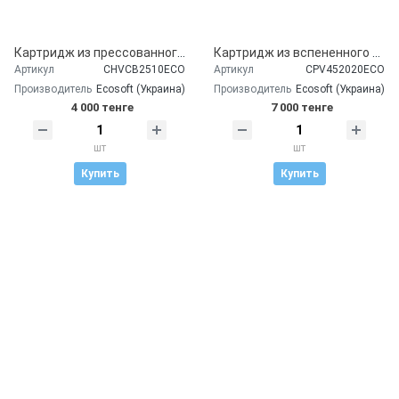
Картридж из прессованного активированного угля Ecosoft 2,5"х10"
Картридж из вспененного полипропилена Ecosoft 4,5"x20" 20 мкм
Артикул
CHVCB2510ECO
Артикул
CPV452020ECO
Производитель
Ecosoft (Украина)
Производитель
Ecosoft (Украина)
4 000 тенге
7 000 тенге
шт
шт
Купить
Купить