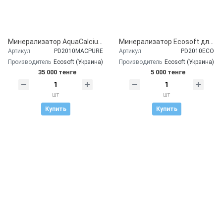
Минерализатор AquaCalcium
Минерализатор Ecosoft для фильтров обратного осмоса
Артикул
PD2010MACPURE
Артикул
PD2010ECO
Производитель
Ecosoft (Украина)
Производитель
Ecosoft (Украина)
35 000 тенге
5 000 тенге
шт
шт
Купить
Купить