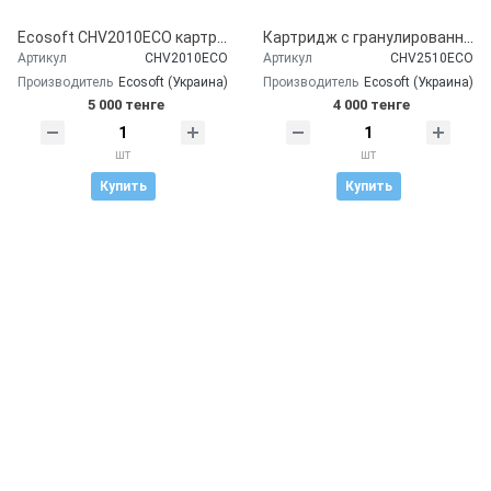
Ecosoft CHV2010ECO картридж постфильтр угольный
Картридж с гранулированным активированным углем Ecosoft 2,5"х10"
Артикул
CHV2010ECO
Артикул
CHV2510ECO
Производитель
Ecosoft (Украина)
Производитель
Ecosoft (Украина)
5 000 тенге
4 000 тенге
шт
шт
Купить
Купить