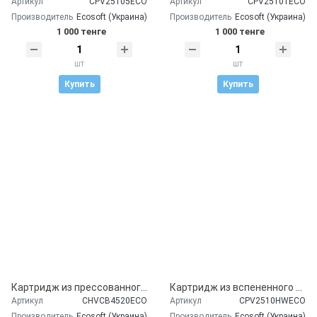
Артикул
CPV25105ECO
Артикул
CPV25101ECO
Производитель
Ecosoft (Украина)
Производитель
Ecosoft (Украина)
1 000 тенге
1 000 тенге
шт
шт
Купить
Купить
Картридж из прессованного активированного угля Ecosoft 4,5"х20"
Картридж из вспененного полипропилена для горячей воды Ecosoft 2,5"x10" 5 мкм
Артикул
CHVCB4520ECO
Артикул
CPV2510HWECO
Производитель
Ecosoft (Украина)
Производитель
Ecosoft (Украина)