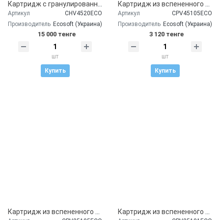
Картридж с гранулированным активированным углем Ecosoft 4,5"х20"
Картридж из вспененного полипропилена Ecosoft 4,5"x10" 5 мкм
Артикул
CHV4520ECO
Артикул
CPV45105ECO
Производитель
Ecosoft (Украина)
Производитель
Ecosoft (Украина)
15 000 тенге
3 120 тенге
шт
шт
Купить
Купить
Картридж из вспененного полипропилена Ecosoft 2,5"x10" 5 мкм
Картридж из вспененного полипропилена Ecosoft 2,5"x10" 1 мкм