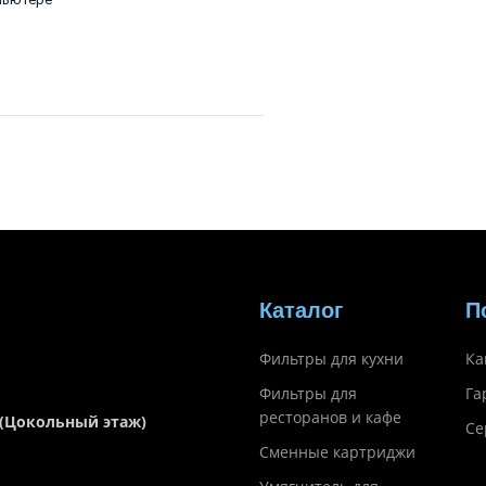
Каталог
П
Фильтры для кухни
Ка
Фильтры для
Га
ресторанов и кафе
 (Цокольный этаж)
Се
Сменные картриджи