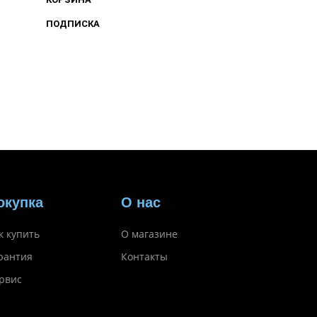
ПОДПИСКА
окупка
О нас
к купить
О магазине
рантия
Контакты
рвис